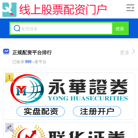
搜索
正规配资平台排行
更多
已收录
999
+家平台