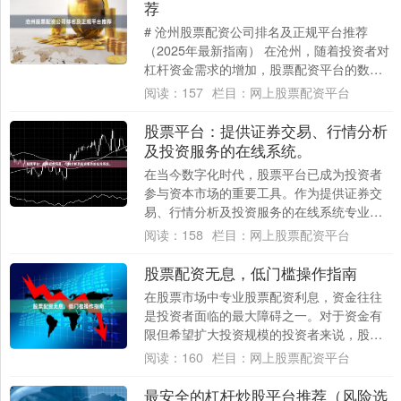
荐
# 沧州股票配资公司排名及正规平台推荐
（2025年最新指南） 在沧州，随着投资者对
杠杆资金需求的增加，股票配资平台的数量
也在快速增长。然而，市场上平台质量参差
阅读：
157
栏目：
网上股票配资平台
不....
股票平台：提供证券交易、行情分析
及投资服务的在线系统。
在当今数字化时代，股票平台已成为投资者
参与资本市场的重要工具。作为提供证券交
易、行情分析及投资服务的在线系统专业股
票配资利息，股票平台不仅改变了传统证券
阅读：
158
栏目：
网上股票配资平台
交易的方....
股票配资无息，低门槛操作指南
在股票市场中专业股票配资利息，资金往往
是投资者面临的最大障碍之一。对于资金有
限但希望扩大投资规模的投资者来说，股票
配资提供了一条可行的路径。其中，“无息配
阅读：
160
栏目：
网上股票配资平台
资”和....
最安全的杠杆炒股平台推荐（风险选