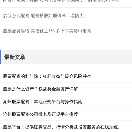
炒股怎么配资 配资炒股如履薄冰，谨慎为上
股票配资靠谱 美指跌近1% 多个非美货币走高
最新文章
股票配资的利与弊：杠杆收益与爆仓风险并存
股票是什么资产？权益类金融资产详解
湖州股票配资：本地正规平台与操作指南
沧州股票配资公司排名及正规平台推荐
股票平台：提供证券交易、行情分析及投资服务的在线系统。