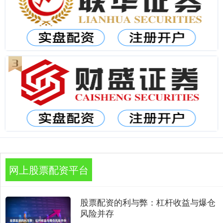
网上股票配资平台
股票配资的利与弊：杠杆收益与爆仓
风险并存