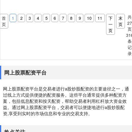
共
首
1
2
3
4
5
6
7
8
9
10
11
下
末
2
页
一
页
页
页
31
条
记
录
网上股票配资平台
网上股票配资平台是交易者进行a股炒股配资的主要途径之一，通
过线上方式提供便捷的配资服务。这些平台通常提供多种配资方
案，包括低息配资和按天配资，帮助交易者利用杠杆放大资金效
益。通过网上股票配资平台，交易者可以便捷地进行a股炒股配
资,享受到实时的市场信息和专业的交易支持。