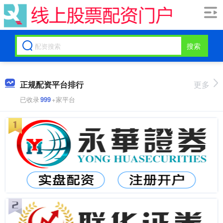
搜索
正规配资平台排行
更多
已收录
999
+家平台