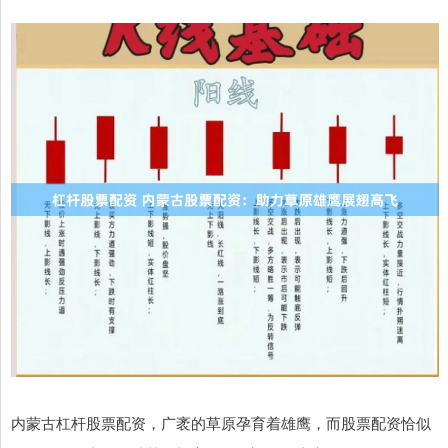
内蒙古杠杆股票配资，广袤的草原孕育着雄鹰，而股票配资恰似