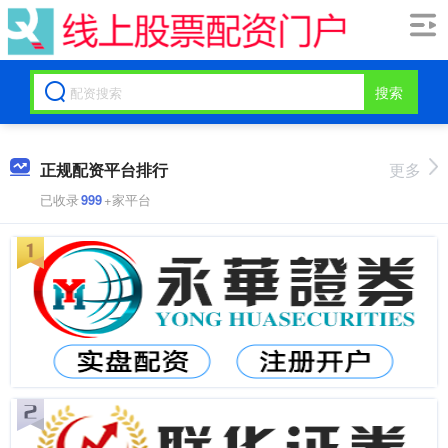
搜索
正规配资平台排行
更多
已收录
999
+家平台