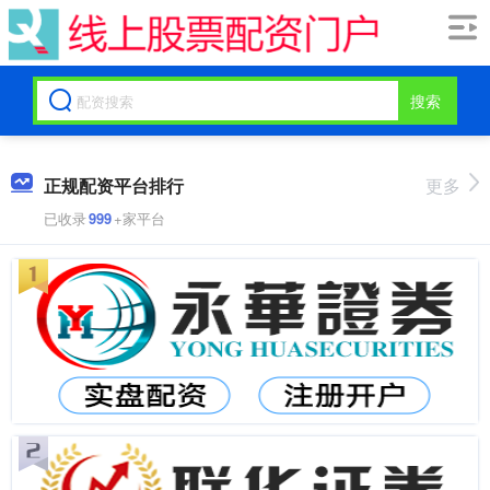
搜索
正规配资平台排行
更多
已收录
999
+家平台