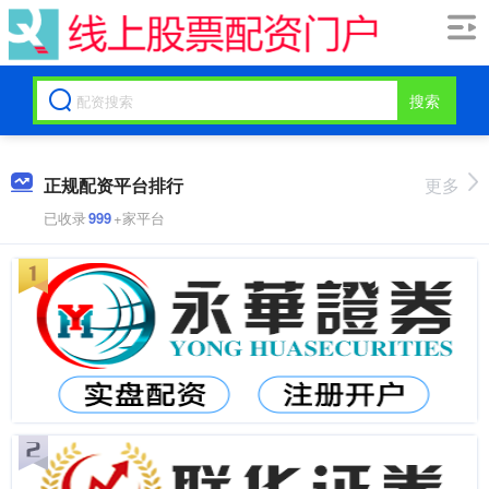
搜索
正规配资平台排行
更多
已收录
999
+家平台