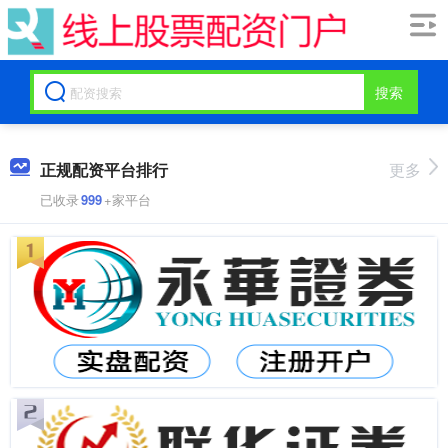
搜索
正规配资平台排行
更多
已收录
999
+家平台